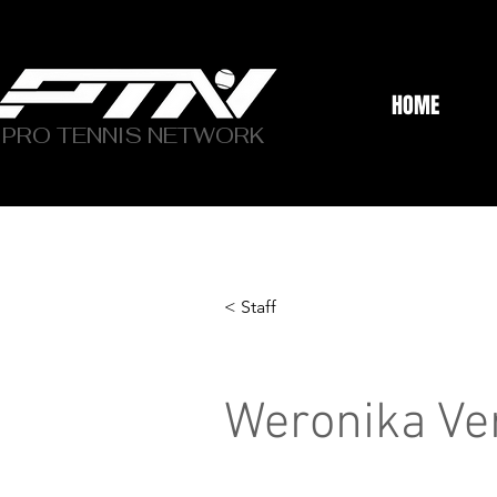
HOME
PRO TENNIS NETWORK
< Staff
Weronika Ve
Back office e web/social