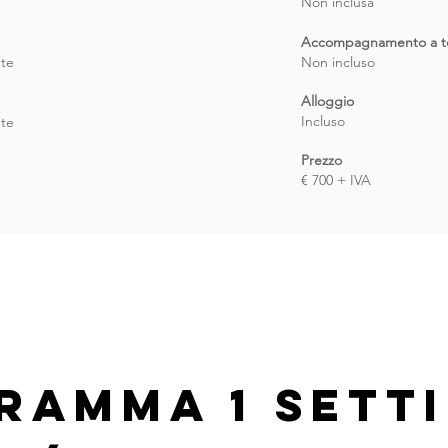
Non inclusa
Accompagnamento a t
ute
Non incluso
Alloggio
Incluso
ute
Prezzo
€ 700 + IVA
RAMMA 1 SETT