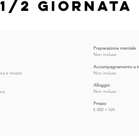
1/2 GIORNATA
Preparazione mentale
Non inclusa
Accompagnamento a t
ora e mezza
Non incluso
Alloggio
Non incluso
ora
Prezzo
€ 450 + IVA