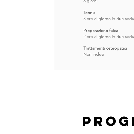
6 giorni
Tennis
3 ore al giorno in due sed
Preparazione fisica
2 ore al giorno in due sed
Trattamenti osteopatici
Non inclusi
PROG