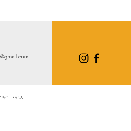
k@gmail.com
9/G - 37026