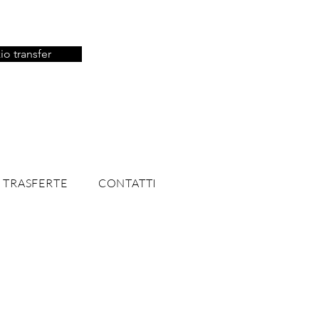
io transfer
 TRASFERTE
CONTATTI