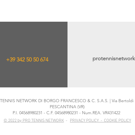
protennisnetwor
+39 342 50 50 674
O TENNIS NETWORK DI BORGO FRANCESCO & C. S.A.S. | Via Bertoldi 1
PESCANTINA (VR)
P.I. 04568980231 - C.F. 04568980231 - Num.REA. VR431422
© 2022 by PRO TENNIS NETWORK
-
PRIVACY POLICY
- COOKIE POLICY